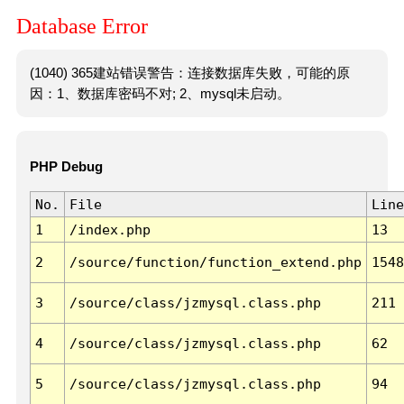
Database Error
(1040) 365建站错误警告：连接数据库失败，可能的原
因：1、数据库密码不对; 2、mysql未启动。
PHP Debug
No.
File
Line
1
/index.php
13
2
/source/function/function_extend.php
1548
3
/source/class/jzmysql.class.php
211
4
/source/class/jzmysql.class.php
62
5
/source/class/jzmysql.class.php
94