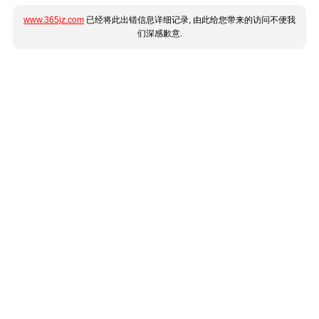
www.365jz.com
已经将此出错信息详细记录, 由此给您带来的访问不便我
们深感歉意.