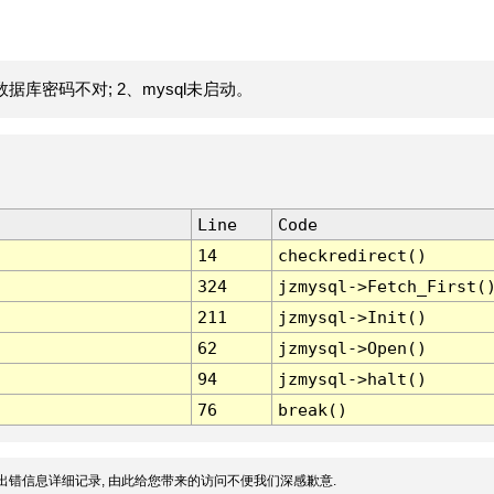
据库密码不对; 2、mysql未启动。
Line
Code
14
checkredirect()
324
jzmysql->Fetch_First(
211
jzmysql->Init()
62
jzmysql->Open()
94
jzmysql->halt()
76
break()
出错信息详细记录, 由此给您带来的访问不便我们深感歉意.