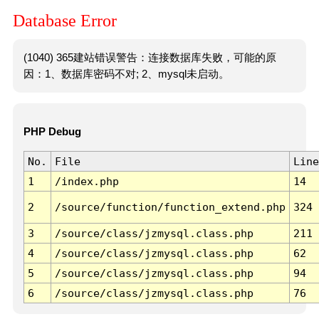
Database Error
(1040) 365建站错误警告：连接数据库失败，可能的原
因：1、数据库密码不对; 2、mysql未启动。
PHP Debug
No.
File
Line
1
/index.php
14
2
/source/function/function_extend.php
324
3
/source/class/jzmysql.class.php
211
4
/source/class/jzmysql.class.php
62
5
/source/class/jzmysql.class.php
94
6
/source/class/jzmysql.class.php
76