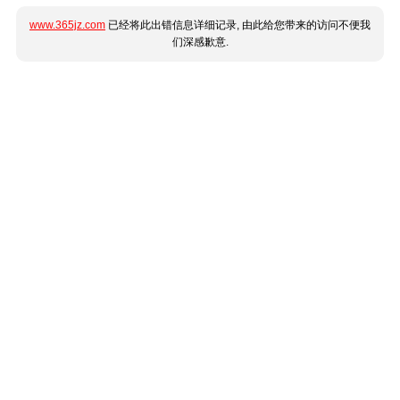
www.365jz.com
已经将此出错信息详细记录, 由此给您带来的访问不便我
们深感歉意.