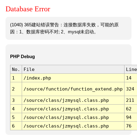
Database Error
(1040) 365建站错误警告：连接数据库失败，可能的原
因：1、数据库密码不对; 2、mysql未启动。
PHP Debug
No.
File
Line
1
/index.php
14
2
/source/function/function_extend.php
324
3
/source/class/jzmysql.class.php
211
4
/source/class/jzmysql.class.php
62
5
/source/class/jzmysql.class.php
94
6
/source/class/jzmysql.class.php
76