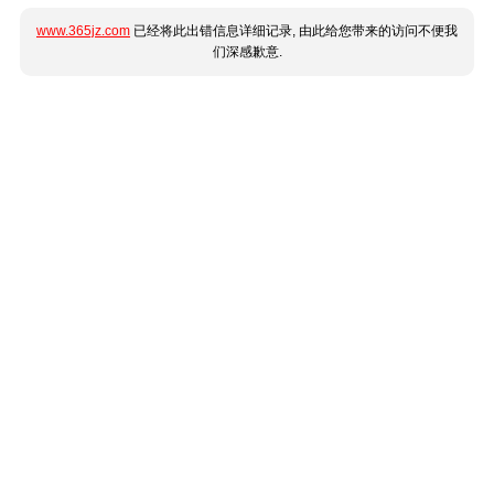
www.365jz.com
已经将此出错信息详细记录, 由此给您带来的访问不便我
们深感歉意.