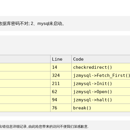
据库密码不对; 2、mysql未启动。
Line
Code
14
checkredirect()
324
jzmysql->Fetch_First(
211
jzmysql->Init()
62
jzmysql->Open()
94
jzmysql->halt()
76
break()
出错信息详细记录, 由此给您带来的访问不便我们深感歉意.