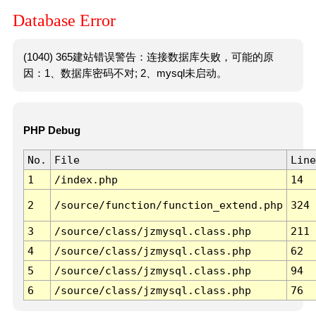
Database Error
(1040) 365建站错误警告：连接数据库失败，可能的原
因：1、数据库密码不对; 2、mysql未启动。
PHP Debug
No.
File
Line
1
/index.php
14
2
/source/function/function_extend.php
324
3
/source/class/jzmysql.class.php
211
4
/source/class/jzmysql.class.php
62
5
/source/class/jzmysql.class.php
94
6
/source/class/jzmysql.class.php
76