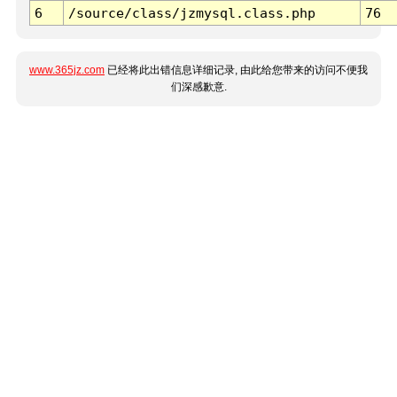
6
/source/class/jzmysql.class.php
76
www.365jz.com
已经将此出错信息详细记录, 由此给您带来的访问不便我
们深感歉意.